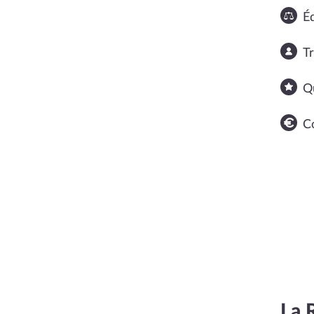
Éq
T
Q
C
La 