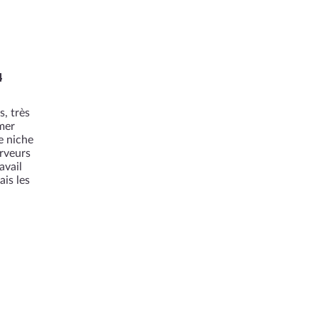
4
, très
mer
e niche
rveurs
avail
is les