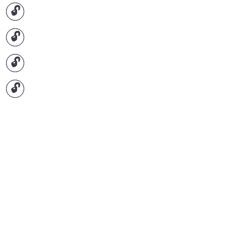
🔓
🔓
🔓
🔓