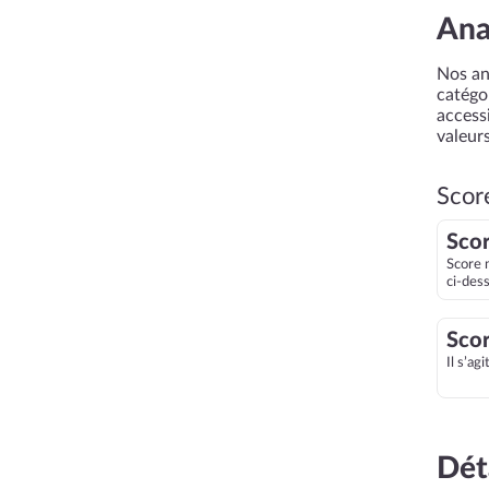
Ana
Nos an
catégor
accessi
valeurs
Scor
Scor
Score 
ci-des
Scor
Il s’ag
Dét