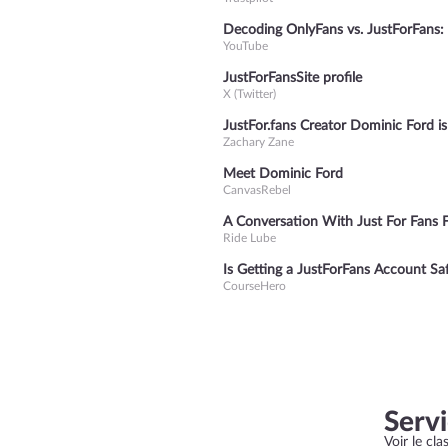
Decoding OnlyFans vs. JustForFans:
YouTube
JustForFansSite profile
X (Twitter)
JustFor.fans Creator Dominic Ford is
Zachary Zane
Meet Dominic Ford
CanvasRebel
A Conversation With Just For Fans 
Ride Lube
Is Getting a JustForFans Account Sa
CourseHero
Serv
Voir le cl