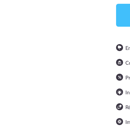
E
Co
NOTE MOYENNE
P
In
R
I