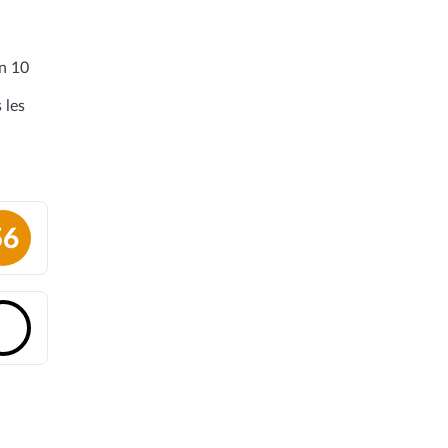
en 10
 les
56
🔓