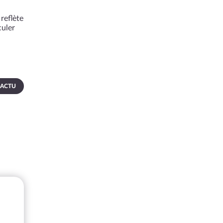
reflète
culer
 ACTU