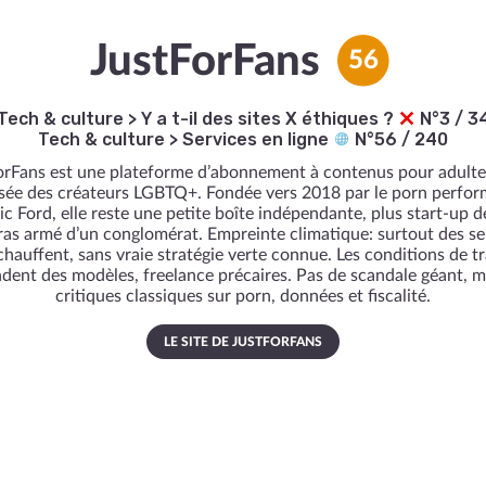
JustForFans
56
Tech & culture
>
Y a t-il des sites X éthiques ?
N°3 / 3
Tech & culture
>
Services en ligne
N°56 / 240
orFans est une plateforme d’abonnement à contenus pour adultes
isée des créateurs LGBTQ+. Fondée vers 2018 par le porn perfor
c Ford, elle reste une petite boîte indépendante, plus start-up d
ras armé d’un conglomérat. Empreinte climatique: surtout des se
chauffent, sans vraie stratégie verte connue. Les conditions de tr
dent des modèles, freelance précaires. Pas de scandale géant, ma
critiques classiques sur porn, données et fiscalité.
LE SITE DE JUSTFORFANS