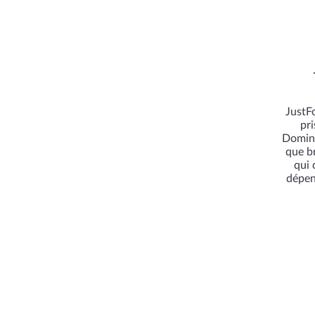
JustF
pr
Domini
que b
qui 
dépen