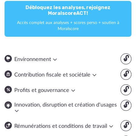
Débloquez les analyses, rejoignez
MoralscoreACT!
Accès complet aux analyses + scores perso + soutien à
Moralscore
🔓
Environnement
🔓
Contribution fiscale et sociétale
🔓
Profits et gouvernance
🔓
Innovation, disruption et création d'usages
🔓
Rémunérations et conditions de travail