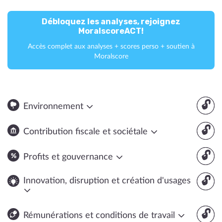
Débloquez les analyses, rejoignez
MoralscoreACT!
Accès complet aux analyses + scores perso + soutien à
Moralscore
🔓
Environnement
🔓
Contribution fiscale et sociétale
🔓
Profits et gouvernance
🔓
Innovation, disruption et création d'usages
🔓
Rémunérations et conditions de travail