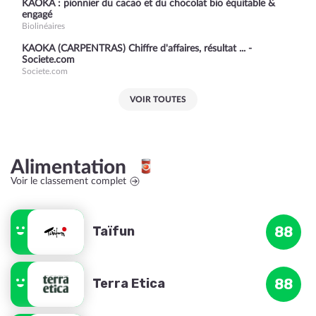
KAOKA : pionnier du cacao et du chocolat bio équitable &
engagé
Biolinéaires
KAOKA (CARPENTRAS) Chiffre d'affaires, résultat ... -
Societe.com
Societe.com
VOIR TOUTES
Alimentation
Voir le classement complet
Taïfun
88
Terra Etica
88