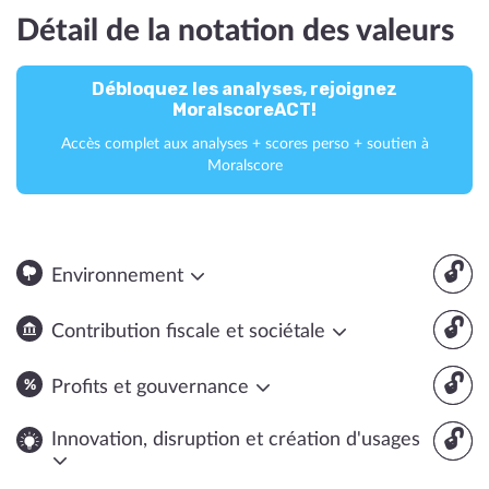
Détail de la notation des valeurs
Débloquez les analyses, rejoignez
MoralscoreACT!
Accès complet aux analyses + scores perso + soutien à
Moralscore
🔓
Environnement
🔓
Contribution fiscale et sociétale
🔓
Profits et gouvernance
🔓
Innovation, disruption et création d'usages