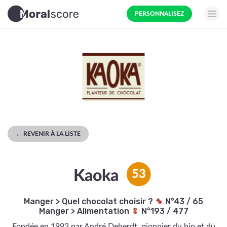
PERSONNALISEZ
← REVENIR À LA LISTE
Kaoka
53
Manger
>
Quel chocolat choisir ?
N°43 / 65
Manger
>
Alimentation
N°193 / 477
Fondée en 1993 par André Deberdt, pionnier du bio et du