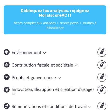
Débloquez les analyses, rejoignez
MoralscoreACT!
Accès complet aux analyses + scores perso + soutien à
Moralscore
🔓
Environnement
🔓
Contribution fiscale et sociétale
🔓
Profits et gouvernance
🔓
Innovation, disruption et création d'usages
🔓
Rémunérations et conditions de travail