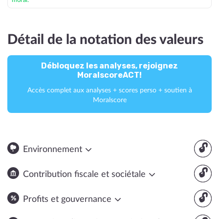
moral.
Détail de la notation des valeurs
Débloquez les analyses, rejoignez
MoralscoreACT!
Accès complet aux analyses + scores perso + soutien à
Moralscore
🔓
Environnement
🔓
Contribution fiscale et sociétale
🔓
Profits et gouvernance