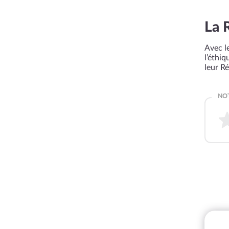
La 
Avec le
l’éthi
leur R