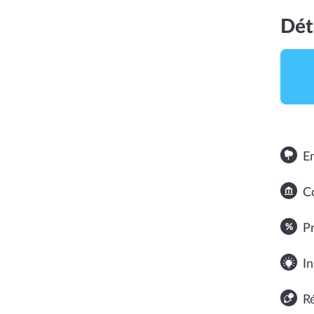
Dét
E
Co
NOTE MOYENNE
P
In
R