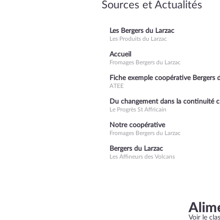
Sources et Actualités
Les Bergers du Larzac
Les Produits du Larzac
Accueil
Fromages Bergers du Larzac
Fiche exemple coopérative Bergers 
ATEE
Du changement dans la continuité c
Le Progrès St Affricain
Notre coopérative
Fromages Bergers du Larzac
Bergers du Larzac
Les Affineurs des Volcans
Alim
Voir le cl