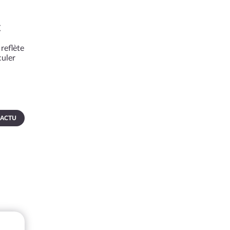
c
reflète
culer
 ACTU