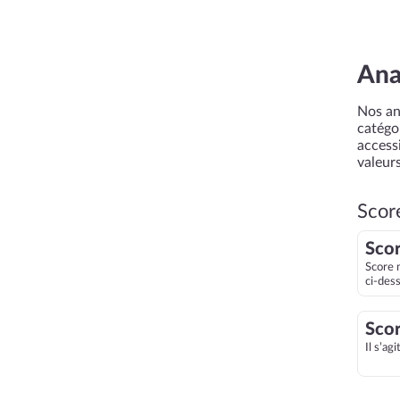
Ana
Nos an
catégor
accessi
valeurs
Scor
Scor
Score 
ci-des
Scor
Il s’ag