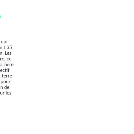
 qui
nit 35
n. Les
re, ce
t fière
ectif
 terre
e pour
on de
ur les