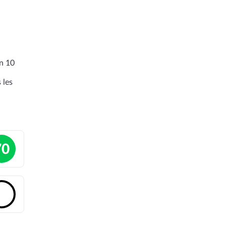
en 10
 les
70
🔓