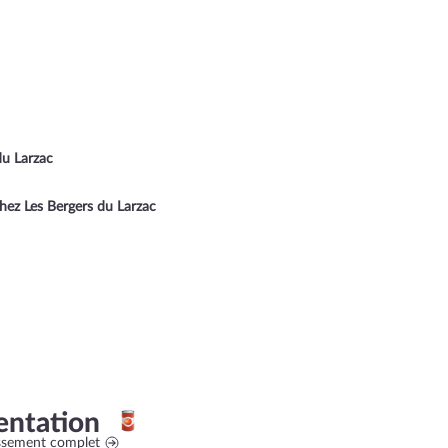
du Larzac
hez Les Bergers du Larzac
entation
assement complet