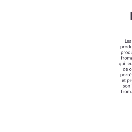
Les
produ
produ
froma
qui le
de c
porté
et pr
son 
froma