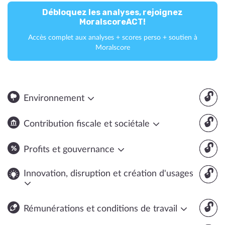
Débloquez les analyses, rejoignez
MoralscoreACT!
Accès complet aux analyses + scores perso + soutien à
Moralscore
🔓
Environnement
🔓
Contribution fiscale et sociétale
🔓
Profits et gouvernance
🔓
Innovation, disruption et création d'usages
🔓
Rémunérations et conditions de travail