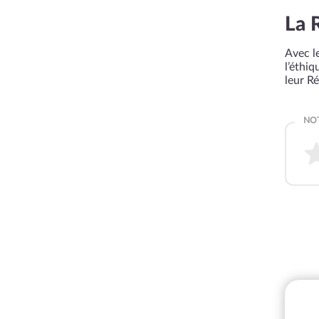
La 
Avec le
l’éthi
leur R