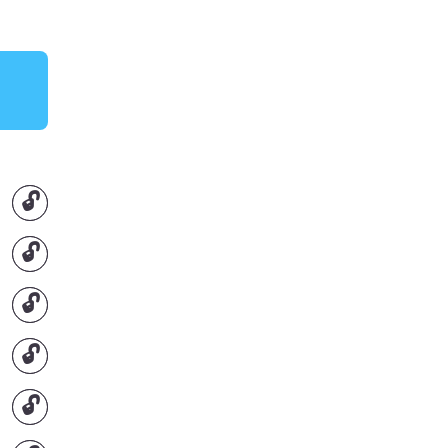
🔓
🔓
🔓
🔓
🔓