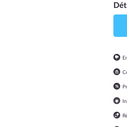
Dét
E
Co
NOTE MOYENNE
P
In
R