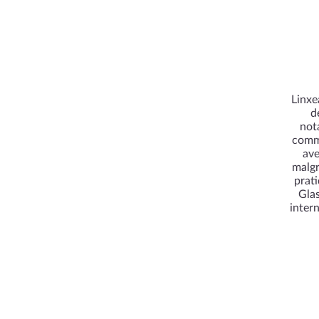
Linxe
d
not
comme
ave
malgr
prat
Glas
inter