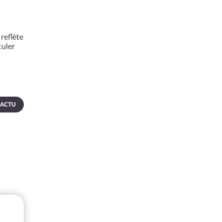
reflète
culer
 ACTU