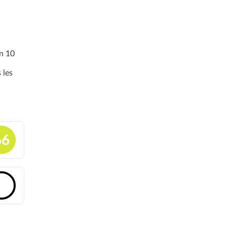
en 10
 les
66
🔓