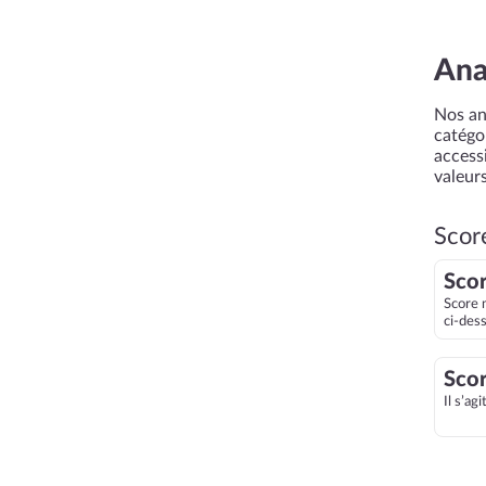
Ana
Nos an
catégor
accessi
valeurs
Scor
Scor
Score 
ci-des
Scor
Il s’ag