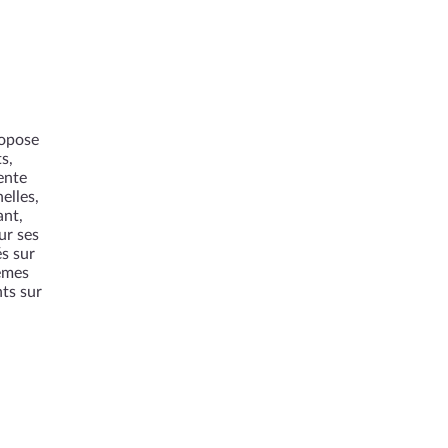
ropose
s,
ente
elles,
ant,
ur ses
s sur
lèmes
ts sur