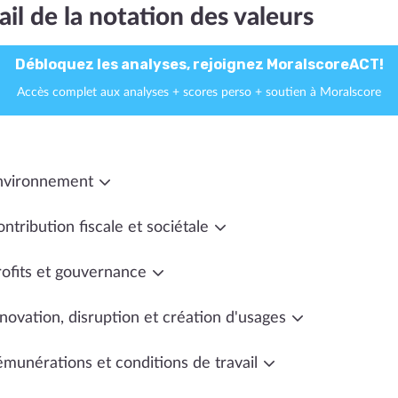
ail de la notation des valeurs
Débloquez les analyses, rejoignez MoralscoreACT!
Accès complet aux analyses + scores perso + soutien à Moralscore
nvironnement
ntribution fiscale et sociétale
rofits et gouvernance
novation, disruption et création d'usages
émunérations et conditions de travail