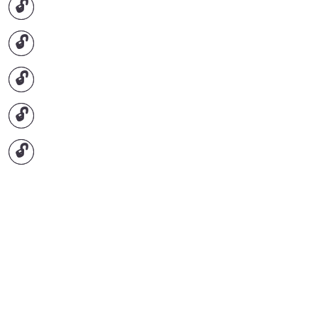
🔓
🔓
🔓
🔓
🔓