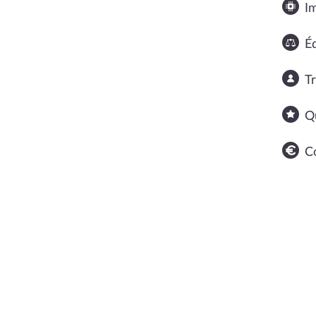
I
Éq
T
Q
C