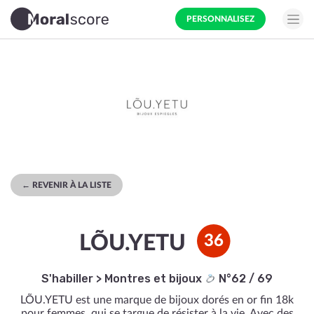
PERSONNALISEZ
← REVENIR À LA LISTE
LÕU.YETU
36
S'habiller
>
Montres et bijoux
N°62 / 69
LÕU.YETU est une marque de bijoux dorés en or fin 18k
pour femmes, qui se targue de résister à la vie. Avec des