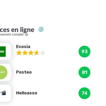
ices en ligne
assement complet
Ecosia
93
Posteo
81
Helloasso
74