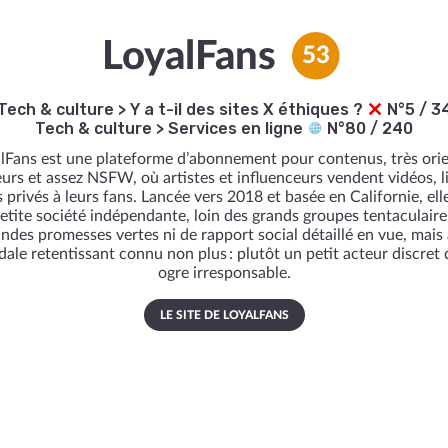
LoyalFans
53
Tech & culture
>
Y a t-il des sites X éthiques ?
N°5 / 3
Tech & culture
>
Services en ligne
N°80 / 240
lFans est une plateforme d’abonnement pour contenus, très ori
urs et assez NSFW, où artistes et influenceurs vendent vidéos, l
 privés à leurs fans. Lancée vers 2018 et basée en Californie, ell
etite société indépendante, loin des grands groupes tentaculaire
ndes promesses vertes ni de rapport social détaillé en vue, mais
ale retentissant connu non plus : plutôt un petit acteur discret
ogre irresponsable.
LE SITE DE LOYALFANS