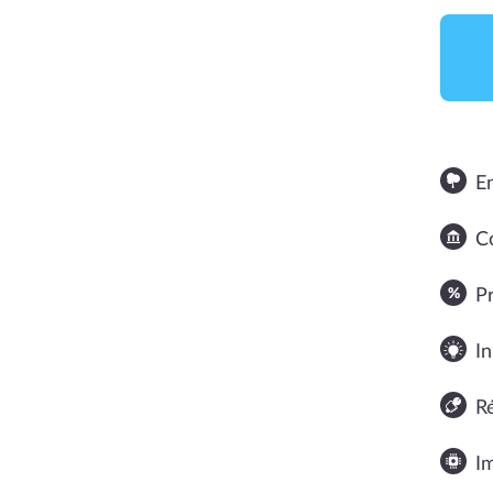
E
Co
NOTE MOYENNE
P
In
R
I