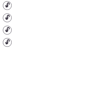
🔓
🔓
🔓
🔓