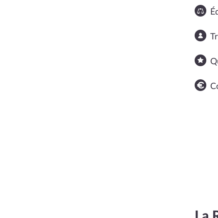
Éq
T
Q
C
La 