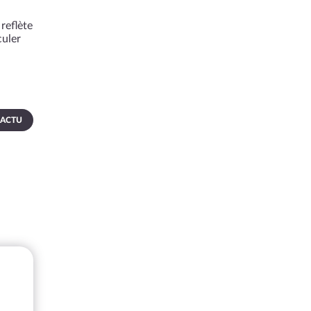
reflète
culer
 ACTU