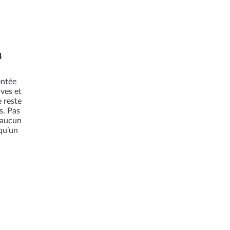
4
entée
ives et
e reste
s. Pas
 aucun
 qu’un