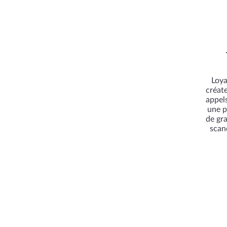
Loya
créate
appels
une p
de gra
scand