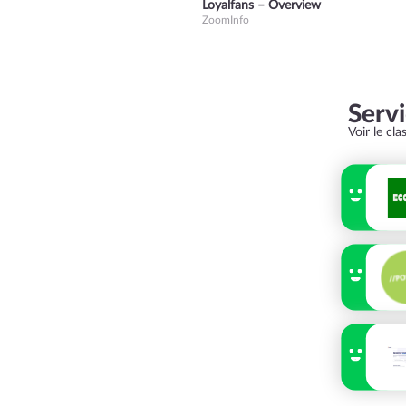
Loyalfans – Overview
ZoomInfo
Serv
Voir le cl