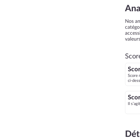
Ana
Nos an
catégor
accessi
valeurs
Scor
Scor
Score 
ci-des
Scor
Il s’ag
Dét