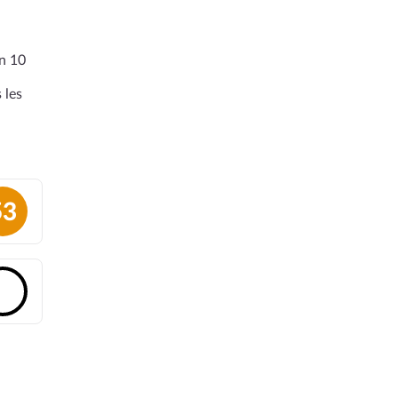
en 10
 les
53
🔓