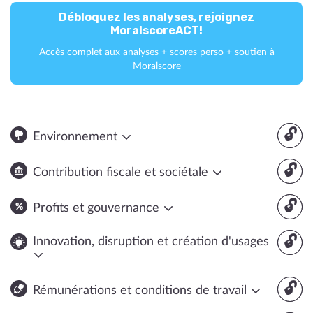
Débloquez les analyses, rejoignez
MoralscoreACT!
Accès complet aux analyses + scores perso + soutien à
Moralscore
🔓
Environnement
🔓
Contribution fiscale et sociétale
🔓
Profits et gouvernance
🔓
Innovation, disruption et création d'usages
🔓
Rémunérations et conditions de travail