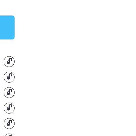
🔓
🔓
🔓
🔓
🔓