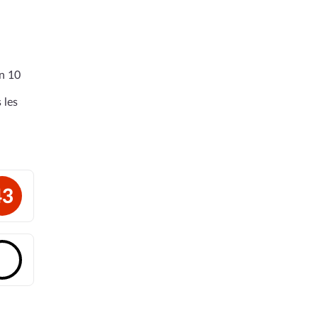
en 10
 les
43
🔓