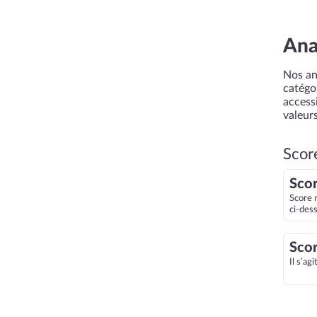
Ana
Nos an
catégor
accessi
valeurs
Scor
Scor
Score 
ci-des
Scor
Il s’ag