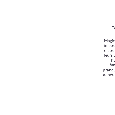
T
Magic 
impos
clubs
leurs 
l'h
fam
pratiq
adhére