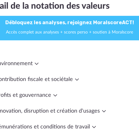
ail de la notation des valeurs
Débloquez les analyses, rejoignez MoralscoreACT!
Accès complet aux analyses + scores perso + soutien à Moralscore
nvironnement
ntribution fiscale et sociétale
rofits et gouvernance
novation, disruption et création d'usages
émunérations et conditions de travail