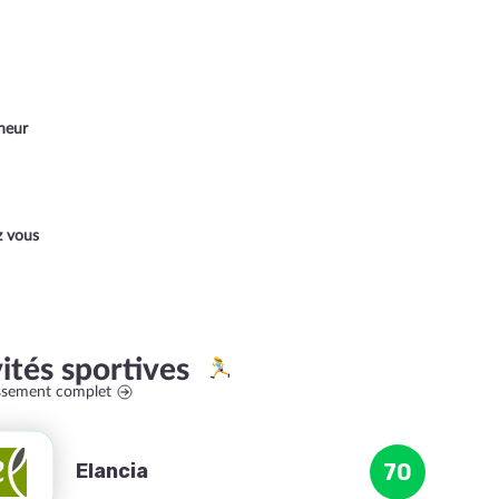
heur
z vous
vités sportives
assement complet
Elancia
70