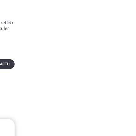
reflète
culer
 ACTU