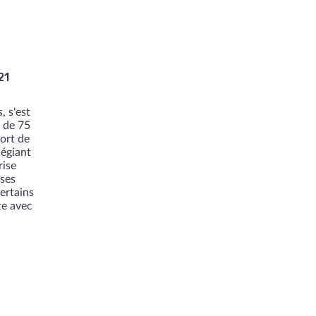
21
, s'est
 de 75
ort de
légiant
rise
 ses
ertains
te avec