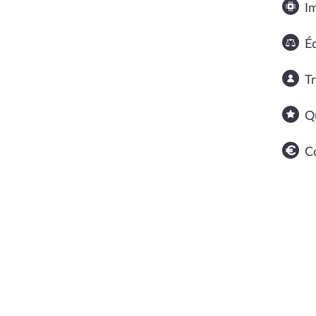
I
Éq
T
Q
C