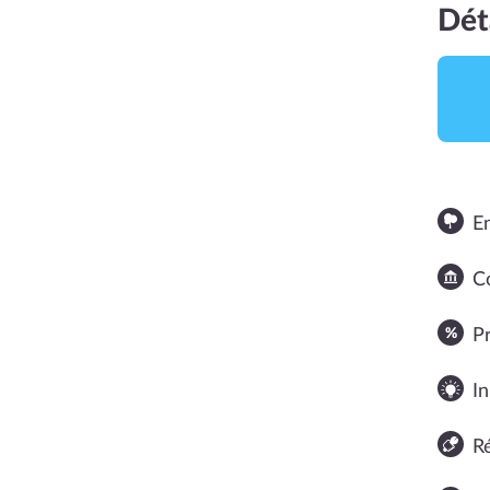
Dét
E
Co
NOTE MOYENNE
P
In
R