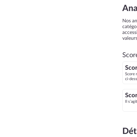
Ana
Nos an
catégor
accessi
valeurs
Scor
Scor
Score 
ci-des
Scor
Il s’ag
Dét