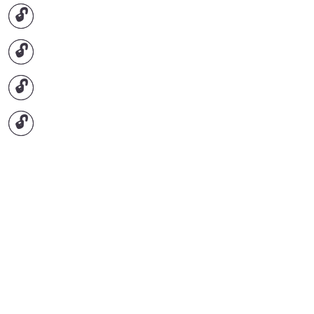
🔓
🔓
🔓
🔓