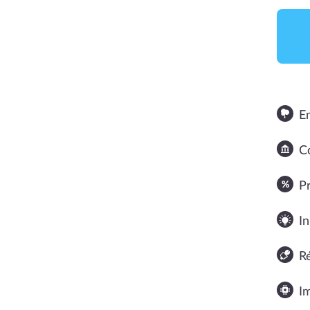
E
Co
NOTE MOYENNE
P
In
R
I