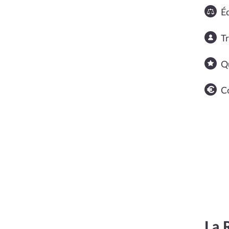
Éq
T
Q
C
La 