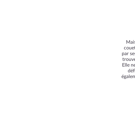
Mais
couet
par se
trouve
Elle n
déf
égalem