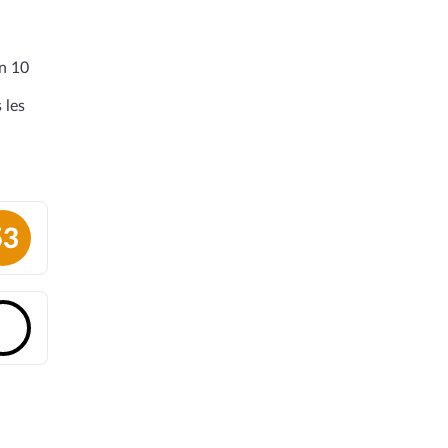
en 10
 les
53
🔓