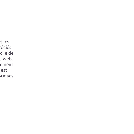
t les
réciés
cile de
te web.
irement
 est
sur ses