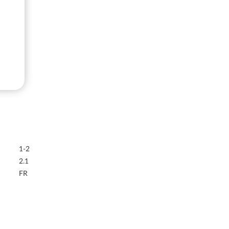
1-2
2.1
FR