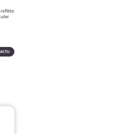
reflète
culer
 ACTU