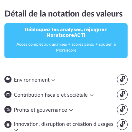
Détail de la notation des valeurs
Débloquez les analyses, rejoignez
MoralscoreACT!
Accès complet aux analyses + scores perso + soutien à
Moralscore
🔓
Environnement
🔓
Contribution fiscale et sociétale
🔓
Profits et gouvernance
🔓
Innovation, disruption et création d'usages