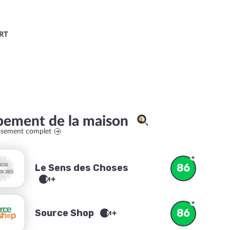
RT
pement de la maison
assement complet
86
Le Sens des Choses
86
Source Shop