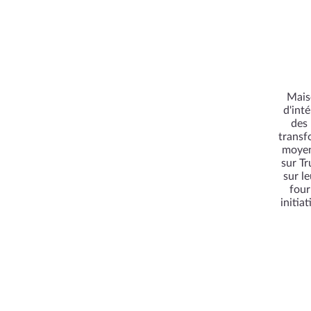
Maiso
d'int
des 
transf
moyen
sur Tr
sur l
four
initia