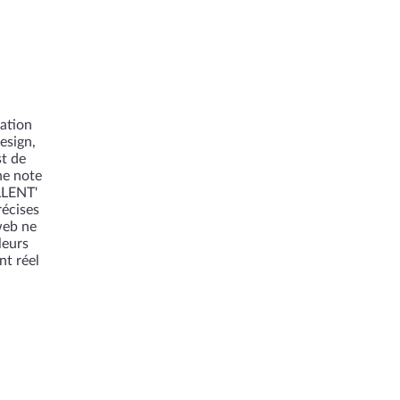
ration
esign,
st de
ne note
LLENT'
récises
web ne
leurs
nt réel