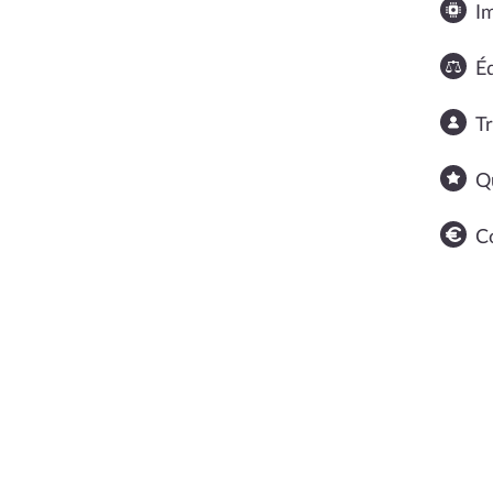
I
Éq
T
Q
C