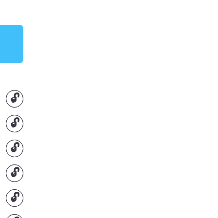
🔓
🔓
🔓
🔓
🔓