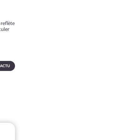
reflète
culer
 ACTU