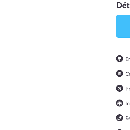
Dét
E
Co
NOTE MOYENNE
P
In
R