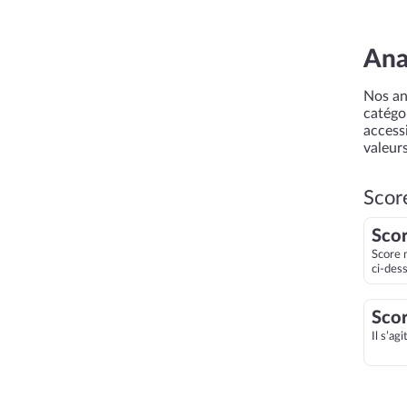
Ana
Nos an
catégor
accessi
valeurs
Scor
Scor
Score 
ci-des
Scor
Il s’ag