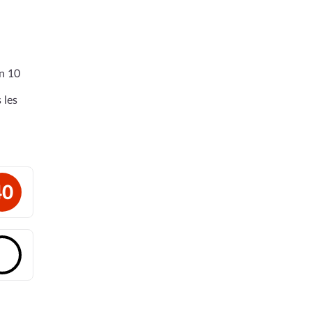
en 10
 les
40
🔓