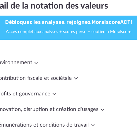
ail de la notation des valeurs
Débloquez les analyses, rejoignez MoralscoreACT!
Accès complet aux analyses + scores perso + soutien à Moralscore
nvironnement
ntribution fiscale et sociétale
rofits et gouvernance
novation, disruption et création d'usages
émunérations et conditions de travail