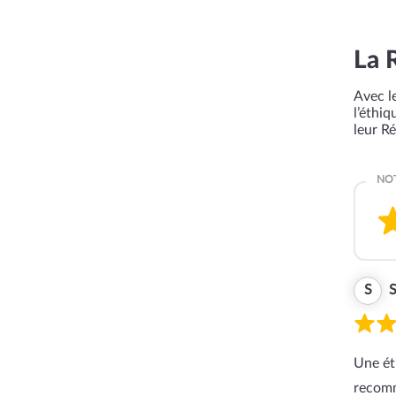
La 
Avec le
l’éthi
leur R
S
S
Une ét
recomm