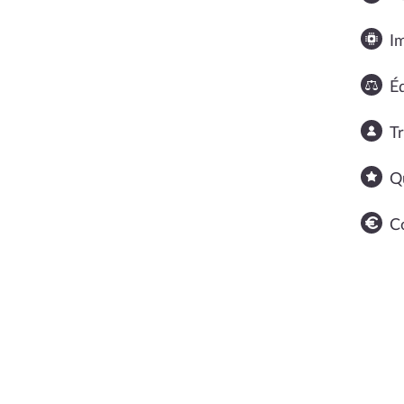
I
Éq
T
Q
C