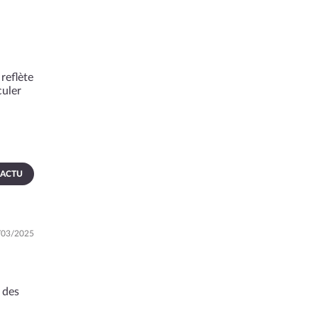
reflète
culer
 ACTU
8/03/2025
 des