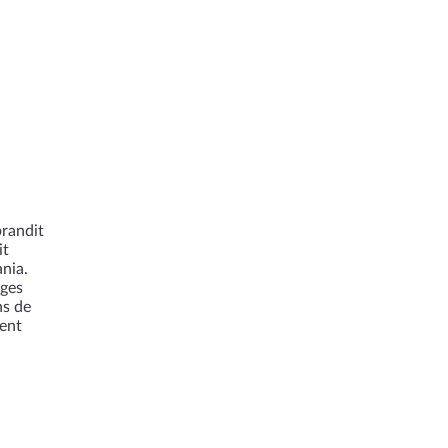
brandit
it
nia.
rges
ns de
cent