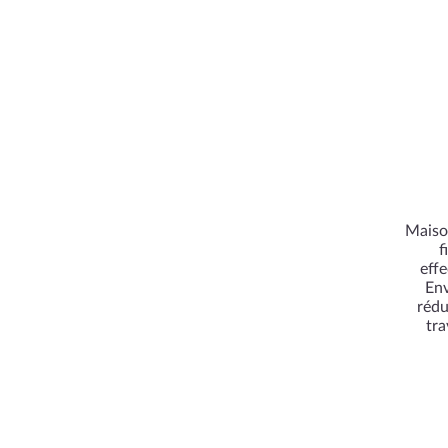
Maison
f
eff
Env
rédu
tra