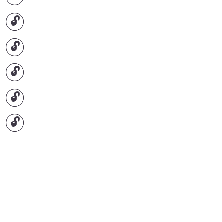
🔓
🔓
🔓
🔓
🔓