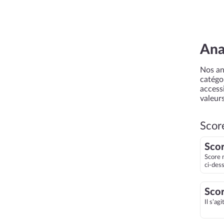
Ana
Nos an
catégor
accessi
valeurs
Scor
Scor
Score 
ci-des
Scor
Il s’ag