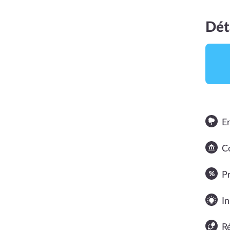
Dét
E
NOTE MOYENNE
Co
5
P
In
R