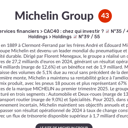
Michelin Group
43
ervices financiers
>
CAC40 : chez qui investir ?
N°35 / 
Holdings
>
Holdings
N°39 / 55
en 1889 à Clermont-Ferrand par les frères André et Édouard Mi
roupe Michelin est devenu un leader mondial du pneumatique et 
ité durable. Dirigé par Florent Menegaux, le groupe a réalisé un c
ires de 27,2 milliards d'euros en 2024, générant un résultat opéra
4 milliards (marge de 12,6%) et un bénéfice net de 1,9 milliard. 
aisse des volumes de 5,1% due au recul sans précédent de la d
emière monte, Michelin a maintenu sa rentabilité grâce à l'amélio
mix produit, avec les pneus 18 pouces et plus représentant 67%
es de la marque MICHELIN au premier trimestre 2025. Le group
cturé en trois segments : Automobile et Deux-roues (marge de 13
ansport routier (marge de 9,0%) et Spécialités. Pour 2025, dans 
nnement incertain, Michelin maintient ses objectifs annuels et 
passer son résultat opérationnel de 2024 à taux de change cons
ec un flux de trésorerie disponible supérieur à 1,7 milliard d'eur