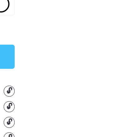
🔓
🔓
🔓
🔓