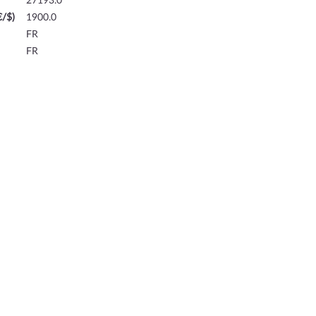
27193.0
€/$)
1900.0
FR
FR