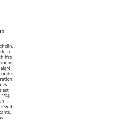
40
chelin,
de la
hiffre
tionnel
Malgré
emande
ration
 des
e est
,1%),
un
prévoit
tants,
os.