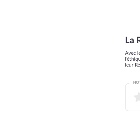
La 
Avec le
l’éthi
leur R