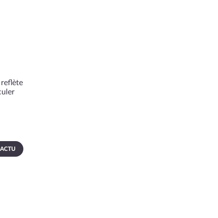
reflète
culer
 ACTU