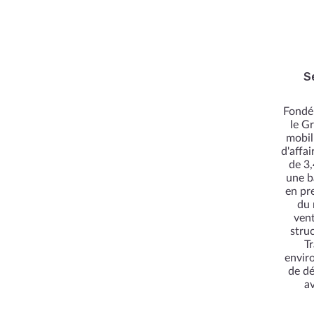
S
Fondé 
le G
mobil
d'affa
de 3,
une b
en pr
du 
vent
stru
Tr
enviro
de dé
av