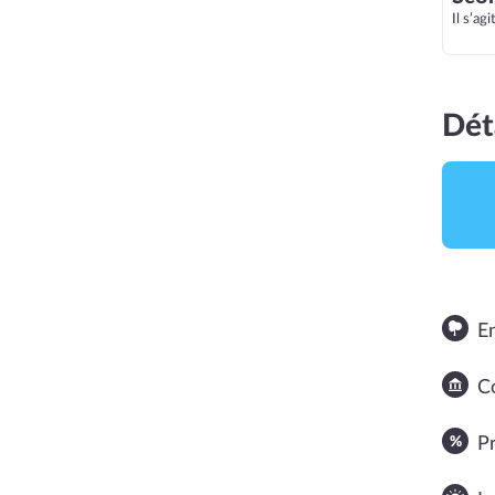
Il s’ag
Dét
E
NOTE MOYENNE
Co
P