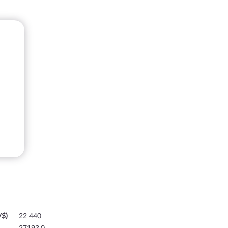
/$)
22 440