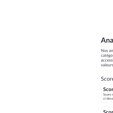
Ana
Nos an
catégor
accessi
valeurs
Scor
Scor
Score 
ci-des
Scor