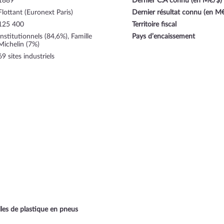
1889
Dernier C.A connu (en M€/$)
Flottant (Euronext Paris)
Dernier résultat connu (en M
125 400
Territoire fiscal
Institutionnels (84,6%), Famille
Pays d’encaissement
Michelin (7%)
69 sites industriels
lles de plastique en pneus