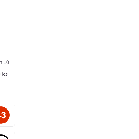
en 10
 les
43