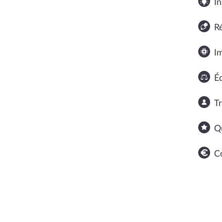
In
R
I
Éq
T
Q
C