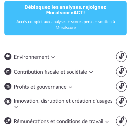
Débloquez les analyses, rejoignez
MoralscoreACT!
Accès complet aux analyses + scores perso + soutien à
Moralscore
🔓
Environnement
🔓
Contribution fiscale et sociétale
🔓
Profits et gouvernance
🔓
Innovation, disruption et création d'usages
🔓
Rémunérations et conditions de travail