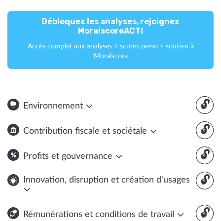
Débloquez les analyses, rejoignez
MoralscoreACT!
Accès complet aux analyses + scores perso + soutien à
Moralscore
🔓
Environnement
🔓
Contribution fiscale et sociétale
🔓
Profits et gouvernance
🔓
Innovation, disruption et création d'usages
🔓
Rémunérations et conditions de travail