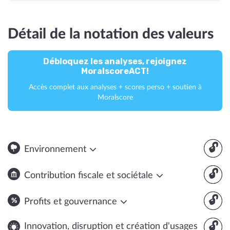
Détail de la notation des valeurs
Débloquez les analyses, rejoignez
MoralscoreACT!
Accès complet aux analyses + scores perso + soutien à
Moralscore
🔓
Environnement
🔓
Contribution fiscale et sociétale
🔓
Profits et gouvernance
🔓
Innovation, disruption et création d'usages