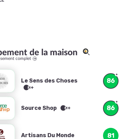
CE
pement de la maison
assement complet
86
Le Sens des Choses
86
Source Shop
Artisans Du Monde
81