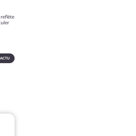
reflète
culer
 ACTU