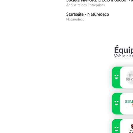
Société NATURE DECO à 06000 NI
Annuaire des Entreprises
Startseite - Naturedeco
Naturedeco
Équi
Voir le cl