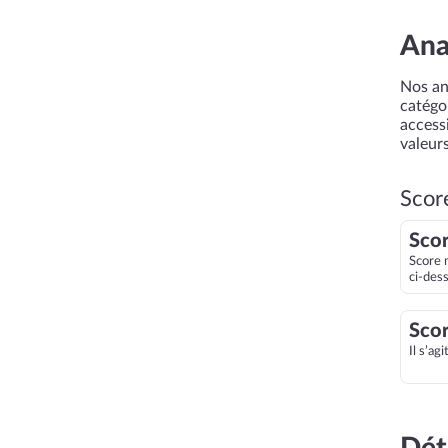
Ana
Nos an
catégor
accessi
valeurs
Scor
Scor
Score 
ci-des
Scor
Il s’ag