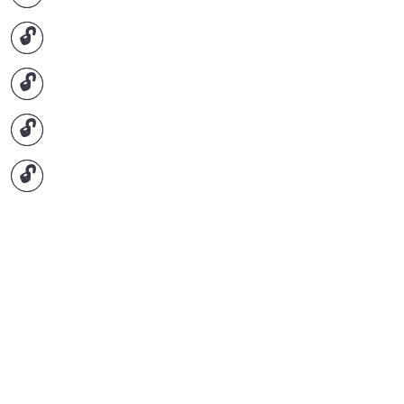
🔓
🔓
🔓
🔓