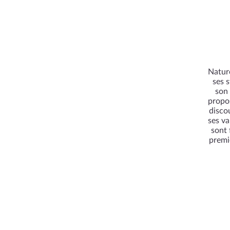
Nature
ses 
son 
propos
disco
ses va
sont 
premiè