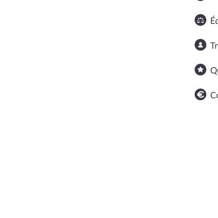
Éq
T
Q
C