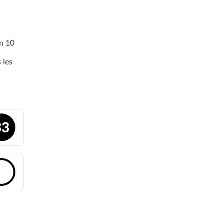
en 10
 les
33
🔓