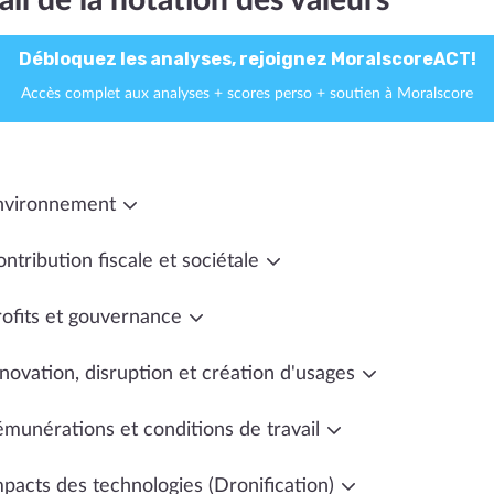
ail de la notation des valeurs
Débloquez les analyses, rejoignez MoralscoreACT!
Accès complet aux analyses + scores perso + soutien à Moralscore
nvironnement
ntribution fiscale et sociétale
rofits et gouvernance
novation, disruption et création d'usages
émunérations et conditions de travail
mpacts des technologies (Dronification)