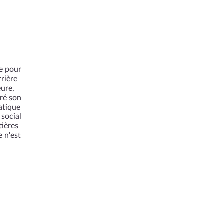
le pour
rière
eure,
gré son
atique
 social
tières
e n'est