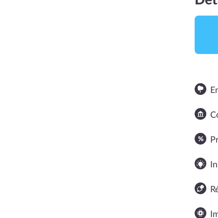
Dét
E
Co
NOTE MOYENNE
P
In
R
I