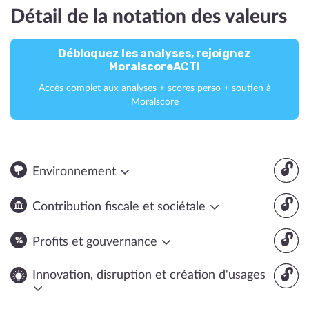
Détail de la notation des valeurs
Débloquez les analyses, rejoignez
MoralscoreACT!
Accès complet aux analyses + scores perso + soutien à
Moralscore
🔓
Environnement
🔓
Contribution fiscale et sociétale
🔓
Profits et gouvernance
🔓
Innovation, disruption et création d'usages