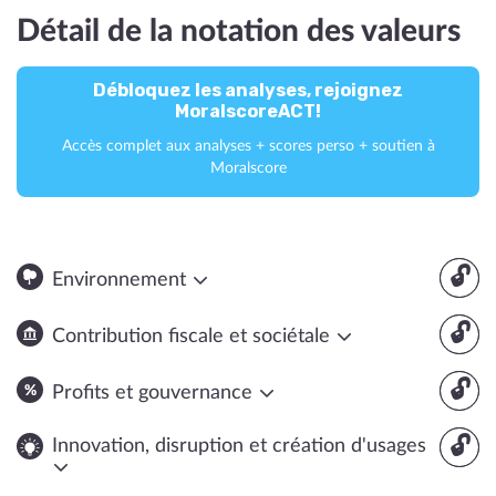
Détail de la notation des valeurs
Débloquez les analyses, rejoignez
MoralscoreACT!
Accès complet aux analyses + scores perso + soutien à
Moralscore
🔓
Environnement
🔓
Contribution fiscale et sociétale
🔓
Profits et gouvernance
🔓
Innovation, disruption et création d'usages