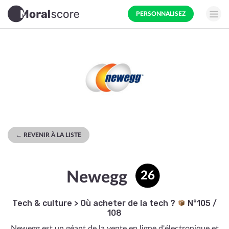
PERSONNALISEZ
← REVENIR À LA LISTE
Newegg
26
Tech & culture
>
Où acheter de la tech ?
N°105 /
108
Newegg est un géant de la vente en ligne d'électronique et