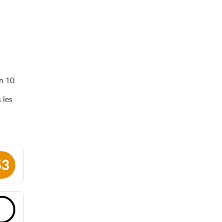
en 10
 les
53
🔓