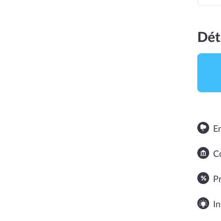
Dét
E
Co
NOTE MOYENNE
P
In