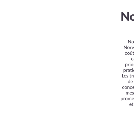
No
No
Norvè
coût
c
prin
prati
Les tr
de 
conce
mesu
promes
et