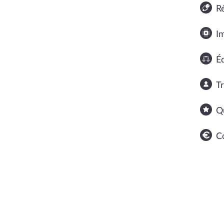
R
I
Éq
T
Q
C