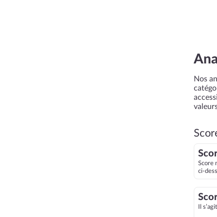
Ana
Nos an
catégor
accessi
valeurs
Scor
Scor
Score 
ci-des
Scor
Il s’ag