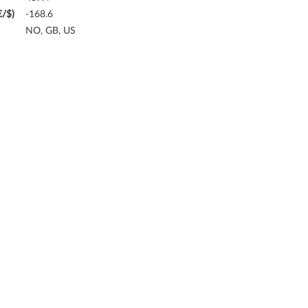
€/$)
-168.6
NO, GB, US