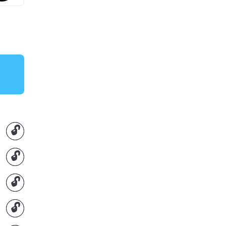
🔓
🔓
🔓
🔓