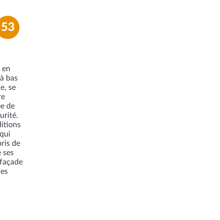
53
 en
 à bas
e, se
re
ée de
urité.
ditions
 qui
ris de
 ses
 façade
les