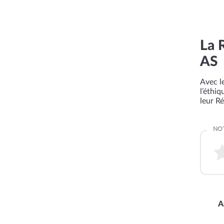
La 
AS
Avec le
l’éthi
leur R
A