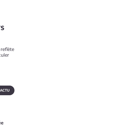
ys
reflète
culer
 ACTU
ée