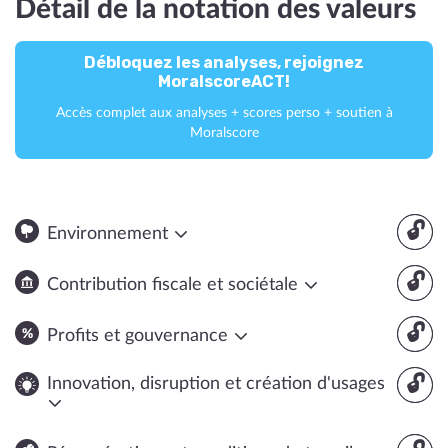
Détail de la notation des valeurs
Débloquez les analyses, rejoignez
MoralscoreACT!
Accès complet aux analyses + scores perso + soutien à
Moralscore
🔓
Environnement
🔓
Contribution fiscale et sociétale
🔓
Profits et gouvernance
🔓
Innovation, disruption et création d'usages