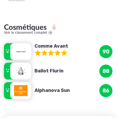
Greenpeace
Cosmétiques
Voir le classement complet
Comme Avant
90
Ballot Flurin
88
Alphanova Sun
86