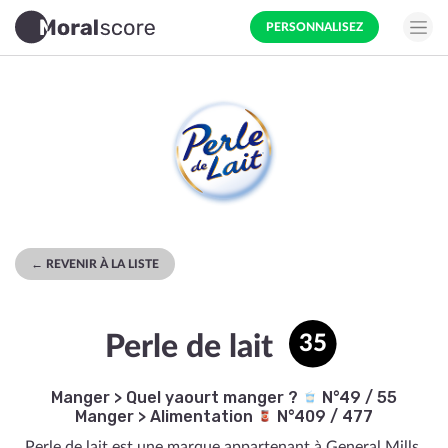
PERSONNALISEZ
← REVENIR À LA LISTE
Perle de lait
35
Manger
>
Quel yaourt manger ?
N°49 / 55
Manger
>
Alimentation
N°409 / 477
Perle de lait est une marque appartenant à General Mills.