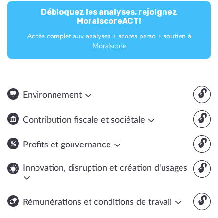
Débloquez les analyses, rejoignez
MoralscoreACT!
Accès complet aux analyses + scores perso + soutien à
Moralscore
🔓
Environnement
🔓
Contribution fiscale et sociétale
🔓
Profits et gouvernance
🔓
Innovation, disruption et création d'usages
🔓
Rémunérations et conditions de travail