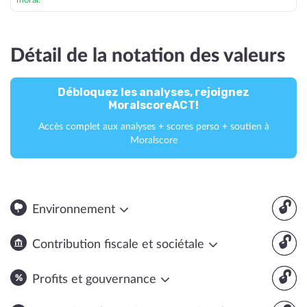
moral.
Détail de la notation des valeurs
Débloquez les analyses, rejoignez
MoralscoreACT!
Accès complet aux analyses + scores perso + soutien à
Moralscore
🔓
Environnement
🔓
Contribution fiscale et sociétale
🔓
Profits et gouvernance