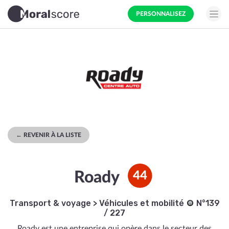
PERSONNALISEZ
← REVENIR À LA LISTE
Roady
44
Transport & voyage
>
Véhicules et mobilité
N°139
/ 227
Roady est une entreprise qui opère dans le secteur des