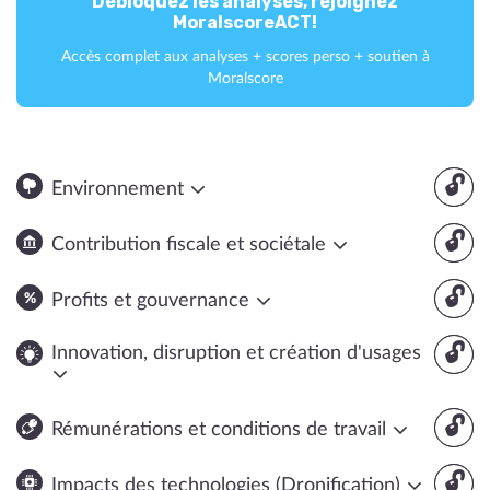
Débloquez les analyses, rejoignez
MoralscoreACT!
Accès complet aux analyses + scores perso + soutien à
Moralscore
🔓
Environnement
🔓
Contribution fiscale et sociétale
🔓
Profits et gouvernance
🔓
Innovation, disruption et création d'usages
🔓
Rémunérations et conditions de travail
🔓
Impacts des technologies (Dronification)