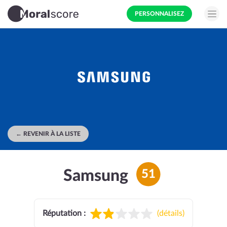
PERSONNALISEZ
← REVENIR À LA LISTE
Samsung
51
Réputation :
(
détails
)