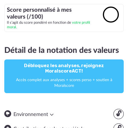
Score personnalisé à mes
🔓
valeurs (/100)
Il s’agit du score pondéré en fonction de
votre profil
moral.
Détail de la notation des valeurs
Débloquez les analyses, rejoignez
MoralscoreACT!
Accès complet aux analyses + scores perso + soutien à
Moralscore
🔓
Environnement