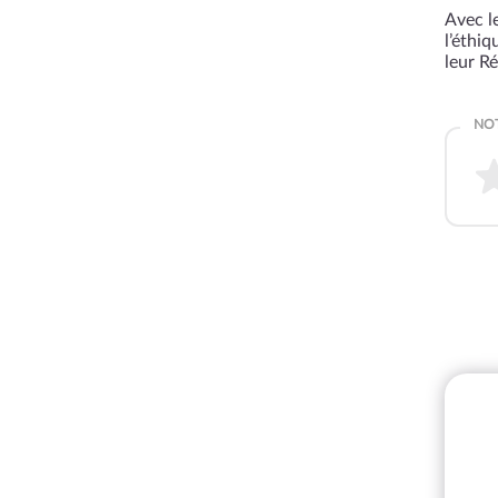
Avec le
l’éthi
leur R