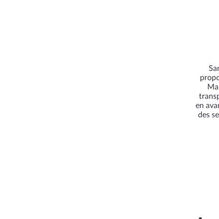
Sa
propo
Mal
trans
en ava
des se