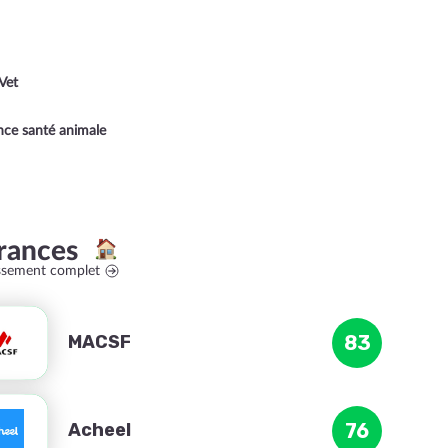
Vet
ance santé animale
rances
assement complet
MACSF
83
Acheel
76