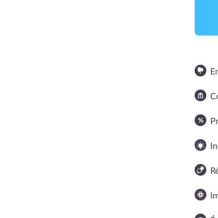
E
Co
NOTE MOYENNE
P
In
R
I