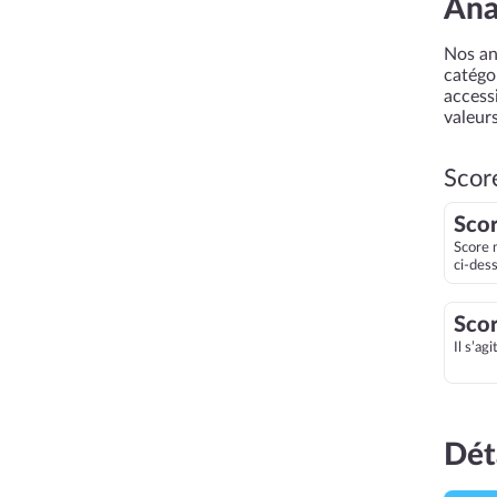
Ana
Nos an
catégor
accessi
valeurs
Scor
Scor
Score 
ci-des
Scor
Il s’ag
Dét