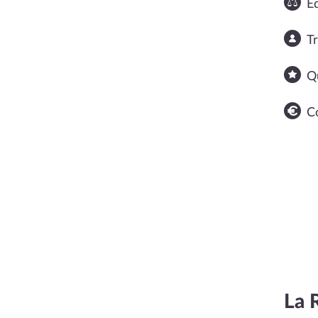
Éq
T
Q
C
La 