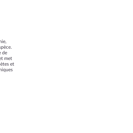
ie,
spèce.
e de
et met
ètes et
thiques