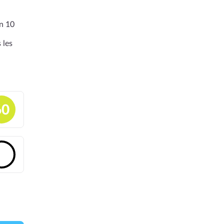
en 10
 les
60
🔓