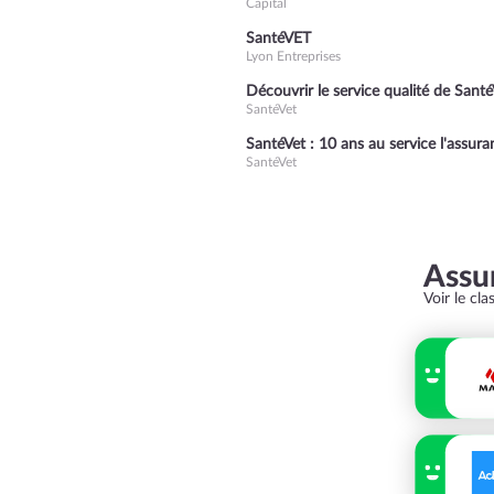
Capital
SantéVET
Lyon Entreprises
Découvrir le service qualité de Santé
SantéVet
SantéVet : 10 ans au service l'assur
SantéVet
Assu
Voir le cl