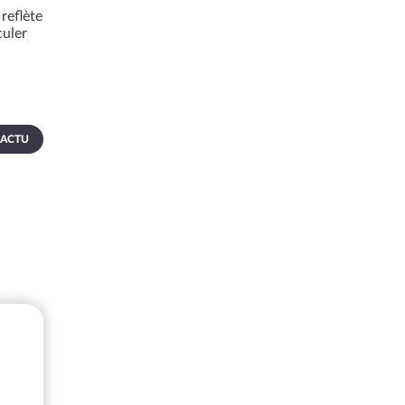
reflète
culer
 ACTU