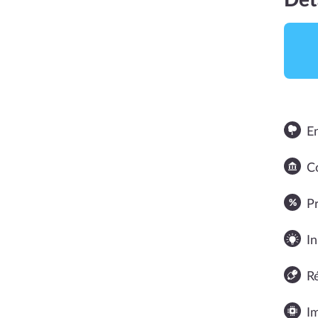
Dét
E
Co
NOTE MOYENNE
P
In
R
I