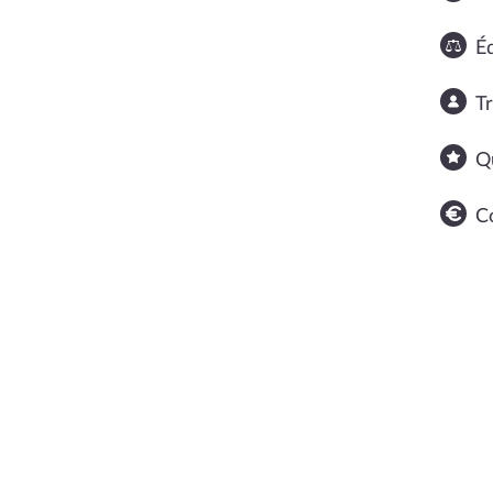
Éq
T
Q
C