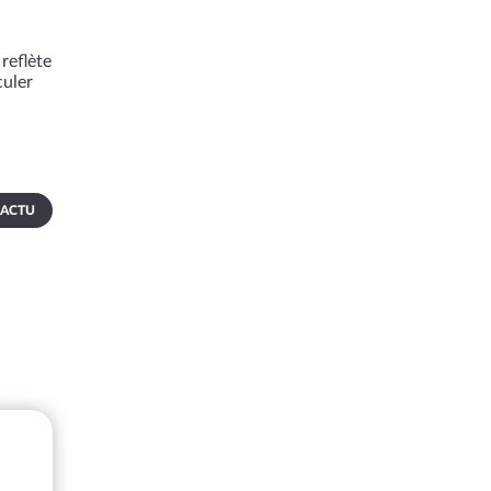
reflète
culer
 ACTU