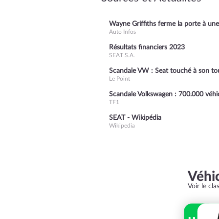
Wayne Griffiths ferme la porte à une
Auto Infos
Résultats financiers 2023
SEAT S.A.
Scandale VW : Seat touché à son tou
Le Point
Scandale Volkswagen : 700.000 véhicu
TF1
SEAT - Wikipédia
Wikipedia
Véhi
Voir le cl