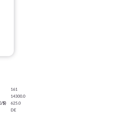
161
14300.0
€/$)
625.0
DE