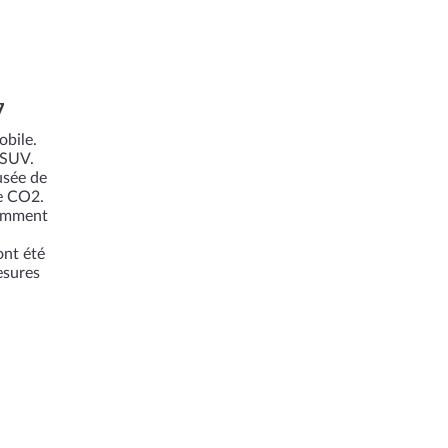
7
obile.
 SUV.
usée de
e CO2.
samment
ont été
esures