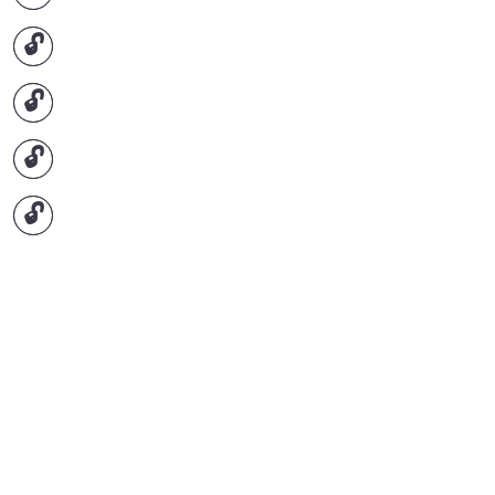
🔓
🔓
🔓
🔓