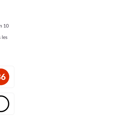
en 10
 les
36
🔓