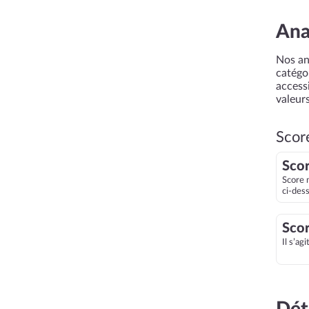
Ana
Nos an
catégor
accessi
valeurs
Scor
Scor
Score 
ci-des
Scor
Il s’ag