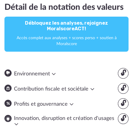
Détail de la notation des valeurs
Débloquez les analyses, rejoignez
MoralscoreACT!
Accès complet aux analyses + scores perso + soutien à
Moralscore
🔓
Environnement
🔓
Contribution fiscale et sociétale
🔓
Profits et gouvernance
🔓
Innovation, disruption et création d'usages