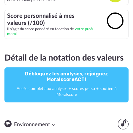
détail de l’analyse ci-dessous.
Score personnalisé à mes
🔓
valeurs (/100)
Il s’agit du score pondéré en fonction de
votre profil
moral.
Détail de la notation des valeurs
Débloquez les analyses, rejoignez
MoralscoreACT!
Accès complet aux analyses + scores perso + soutien à
Moralscore
🔓
Environnement