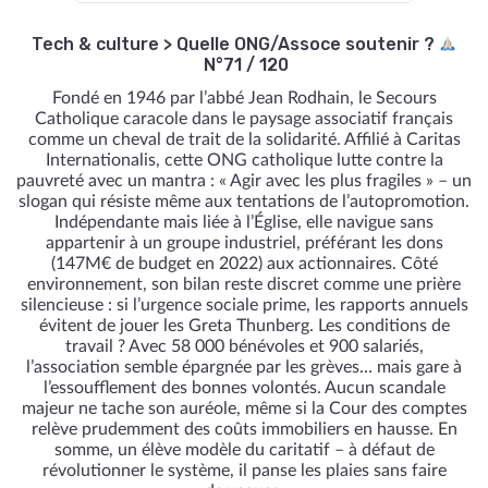
Tech & culture
>
Quelle ONG/Assoce soutenir ?
N°71 / 120
Fondé en 1946 par l’abbé Jean Rodhain, le Secours
Catholique caracole dans le paysage associatif français
comme un cheval de trait de la solidarité. Affilié à Caritas
Internationalis, cette ONG catholique lutte contre la
pauvreté avec un mantra : « Agir avec les plus fragiles » – un
slogan qui résiste même aux tentations de l’autopromotion.
Indépendante mais liée à l’Église, elle navigue sans
appartenir à un groupe industriel, préférant les dons
(147M€ de budget en 2022) aux actionnaires. Côté
environnement, son bilan reste discret comme une prière
silencieuse : si l’urgence sociale prime, les rapports annuels
évitent de jouer les Greta Thunberg. Les conditions de
travail ? Avec 58 000 bénévoles et 900 salariés,
l’association semble épargnée par les grèves… mais gare à
l’essoufflement des bonnes volontés. Aucun scandale
majeur ne tache son auréole, même si la Cour des comptes
relève prudemment des coûts immobiliers en hausse. En
somme, un élève modèle du caritatif – à défaut de
révolutionner le système, il panse les plaies sans faire