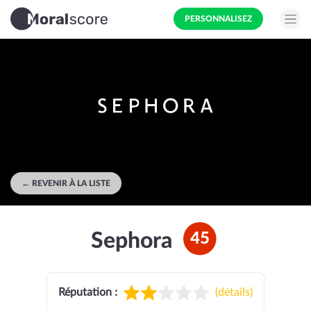
PERSONNALISEZ
← REVENIR À LA LISTE
Sephora
45
Réputation :
(
détails
)