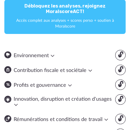
Débloquez les analyses, rejoignez
MoralscoreACT!
Accès complet aux analyses + scores perso + soutien à
Moralscore
🔓
Environnement
🔓
Contribution fiscale et sociétale
🔓
Profits et gouvernance
🔓
Innovation, disruption et création d'usages
🔓
Rémunérations et conditions de travail