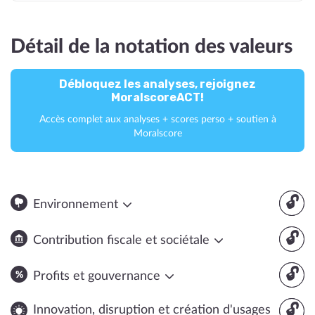
Détail de la notation des valeurs
Débloquez les analyses, rejoignez
MoralscoreACT!
Accès complet aux analyses + scores perso + soutien à
Moralscore
🔓
Environnement
🔓
Contribution fiscale et sociétale
🔓
Profits et gouvernance
🔓
Innovation, disruption et création d'usages