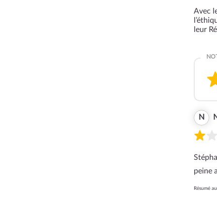
Avec le
l’éthi
leur R
N
N
Stépha
peine 
Résumé aut