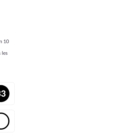
en 10
 les
33
🔓