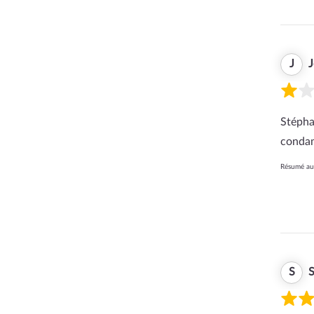
J
Stépha
condam
Résumé aut
S