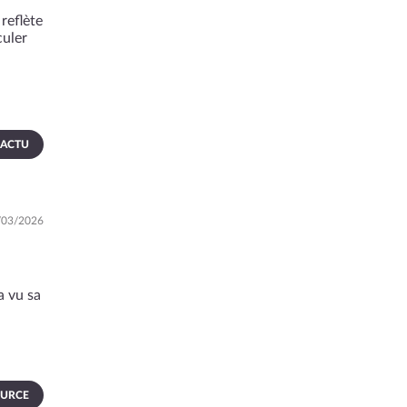
reflète
culer
 ACTU
3/03/2026
a vu sa
OURCE