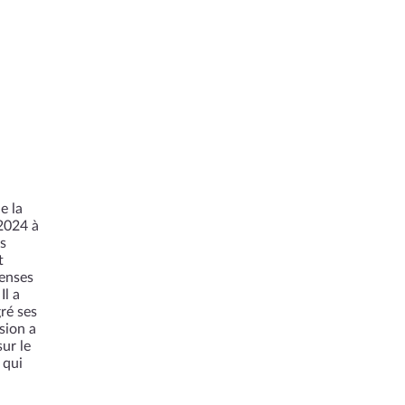
e la
2024 à
ns
t
penses
Il a
ré ses
sion a
ur le
 qui