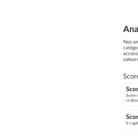
Ana
Nos an
catégor
accessi
valeurs
Scor
Scor
Score 
ci-des
Scor
Il s’ag