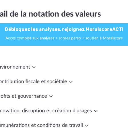
ail de la notation des valeurs
Débloquez les analyses, rejoignez MoralscoreACT!
Accès complet aux analyses + scores perso + soutien à Moralscore
nvironnement
ntribution fiscale et sociétale
rofits et gouvernance
novation, disruption et création d'usages
émunérations et conditions de travail