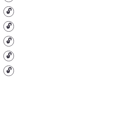
🔓
🔓
🔓
🔓
🔓