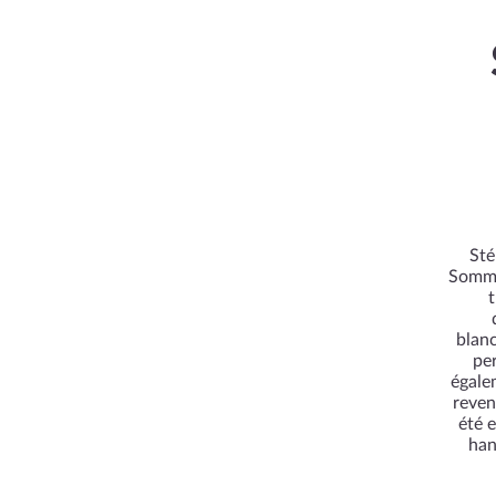
Sté
Somme
t
blanc
per
égale
reven
été 
han