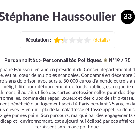
Stéphane Haussoulier
33
Réputation :
(
détails
)
Personnalités
>
Personnalités Politiques
N°19 / 75
phane Haussoulier, ancien président du Conseil départemental d
, est au cœur de multiples scandales. Condamné en décembre 
rois ans de prison avec sursis, 30 000 euros d’amende et trois a
d’inéligibilité pour détournement de fonds publics, escroquerie e
himent, il aurait utilisé des cartes professionnelles pour des dé
sonnelles, comme des repas luxueux et des clubs de strip-tease. 
ment bénéficié d’un logement social à Paris pendant 25 ans, malg
us élevés. Bien qu’il plaide la maladresse et fasse appel, sa démis
exigée par ses pairs. Son parcours, marqué par des engagements s
dicap et l’environnement, est aujourd’hui éclipsé par ces affaires
ternissent son image politique.