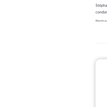
Stépha
condam
Résumé au