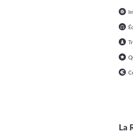
I
Éq
T
Q
C
La 