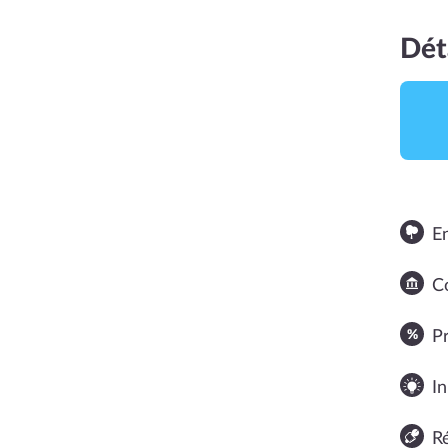
Dét
NOTE MOYENNE
E
1,3
Co
P
In
R