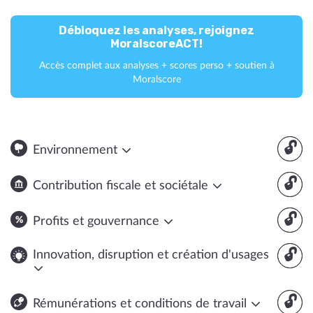
Débloquez les analyses, rejoignez
MoralscoreACT!
Accès complet aux analyses + scores perso + soutien à
Moralscore
🔓
Environnement
🔓
Contribution fiscale et sociétale
🔓
Profits et gouvernance
🔓
Innovation, disruption et création d'usages
🔓
Rémunérations et conditions de travail