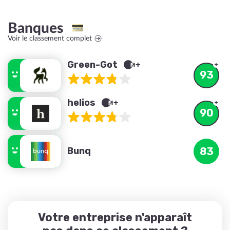
Banques
Voir le classement complet
Green-Got
93
helios
90
Bunq
83
Votre entreprise n'apparaît