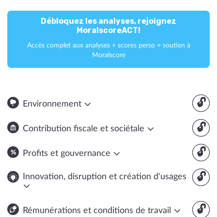
Débloquez les analyses, rejoignez
MoralscoreACT!
Accès complet aux analyses + scores perso + soutien à
Moralscore
🔓
Environnement
🔓
Contribution fiscale et sociétale
🔓
Profits et gouvernance
🔓
Innovation, disruption et création d'usages
🔓
Rémunérations et conditions de travail