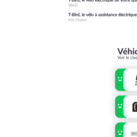
T-Bird, le vélo électrique de votre q
Weelz
T-Bird, le vélo à assistance électriq
Info Chalon
Véhi
Voir le cl