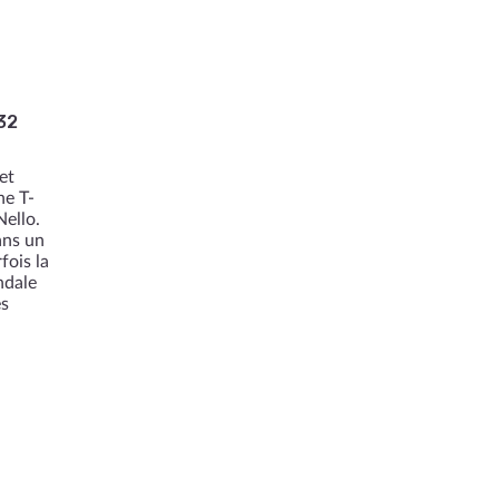
32
7
et
ne T-
Nello.
ans un
fois la
ndale
es