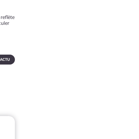
reflète
culer
 ACTU