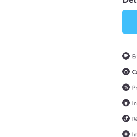
Dét
E
Co
NOTE MOYENNE
P
In
R
I