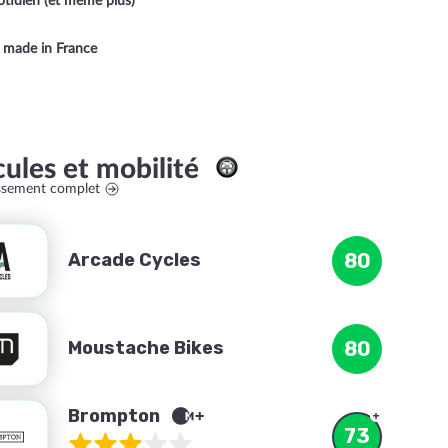
uotidien (et même plus)
ue made in France
cules et mobilité
assement complet
Arcade Cycles
80
Moustache Bikes
80
Brompton
73