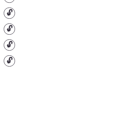
🔓
🔓
🔓
🔓