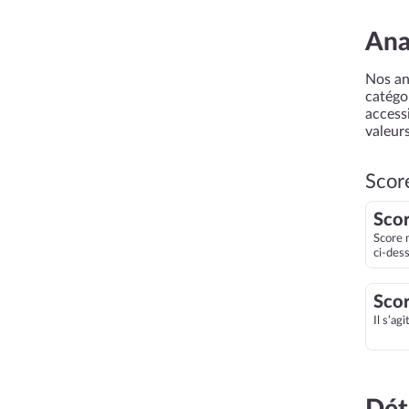
Ana
Nos an
catégor
accessi
valeurs
Scor
Scor
Score 
ci-des
Scor
Il s’ag