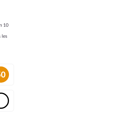
en 10
 les
50
🔓