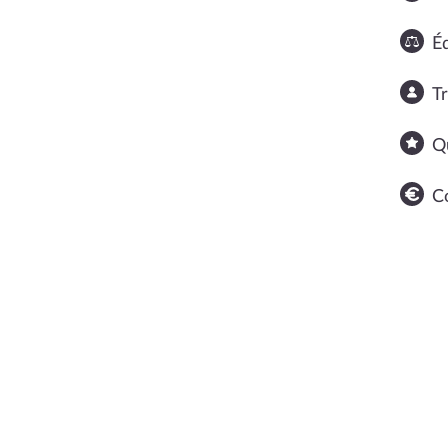
Éq
T
Q
C