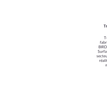
T
T
fabr
BIRD®
Surfa
secteu
réal
m