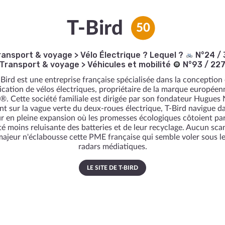
T-Bird
50
ransport & voyage
>
Vélo Électrique ? Lequel ?
N°24 / 
Transport & voyage
>
Véhicules et mobilité
N°93 / 22
-Bird est une entreprise française spécialisée dans la conception 
ication de vélos électriques, propriétaire de la marque européen
. Cette société familiale est dirigée par son fondateur Hugues 
nt sur la vague verte du deux-roues électrique, T-Bird navigue d
r en pleine expansion où les promesses écologiques côtoient par
ité moins reluisante des batteries et de leur recyclage. Aucun sca
ajeur n'éclabousse cette PME française qui semble voler sous l
radars médiatiques.
LE SITE DE T-BIRD