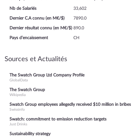
Nb de Salariés
33,602
Dernier C.A connu (en M€/$)
7890.0
Dernier résultat connu (en M€/$)
890.0
Pays d’encaissement
CH
Sources et Actualités
The Swatch Group Ltd Company Profile
GlobalData
The Swatch Group
Wikipedia
Swatch Group employees allegedly received $10 million in bribes
Swissinfo
Swatch: commitment to emission reduction targets
Just Drinks
Sustainability strategy