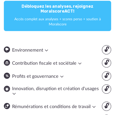
Débloquez les analyses, rejoignez
MoralscoreACT!
Accès complet aux analyses + scores perso + soutien à
Moralscore
🔓
Environnement
🔓
Contribution fiscale et sociétale
🔓
Profits et gouvernance
🔓
Innovation, disruption et création d'usages
🔓
Rémunérations et conditions de travail