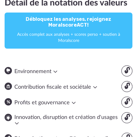
Détail de la notation des valeurs
Débloquez les analyses, rejoignez
MoralscoreACT!
Accès complet aux analyses + scores perso + soutien à
Moralscore
🔓
Environnement
🔓
Contribution fiscale et sociétale
🔓
Profits et gouvernance
🔓
Innovation, disruption et création d'usages