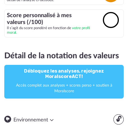
détail de l’analyse ci-dessous.
Score personnalisé à mes
🔓
valeurs (/100)
Il s’agit du score pondéré en fonction de
votre profil
moral.
Détail de la notation des valeurs
Débloquez les analyses, rejoignez
MoralscoreACT!
Accès complet aux analyses + scores perso + soutien à
Moralscore
🔓
Environnement