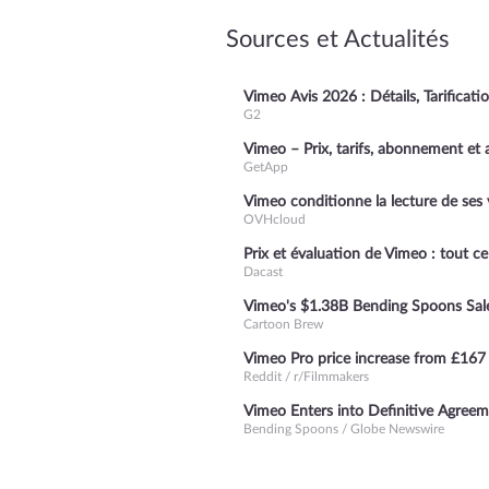
Sources et Actualités
Vimeo Avis 2026 : Détails, Tarificati
G2
Vimeo – Prix, tarifs, abonnement et 
GetApp
Vimeo conditionne la lecture de ses 
OVHcloud
Prix et évaluation de Vimeo : tout c
Dacast
Vimeo's $1.38B Bending Spoons Sale
Cartoon Brew
Vimeo Pro price increase from £167
Reddit / r/Filmmakers
Vimeo Enters into Definitive Agree
Bending Spoons / Globe Newswire