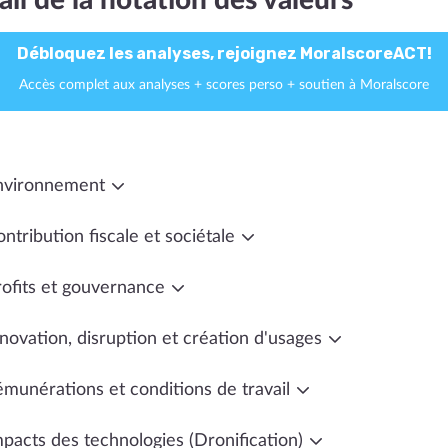
ail de la notation des valeurs
Débloquez les analyses, rejoignez MoralscoreACT!
Accès complet aux analyses + scores perso + soutien à Moralscore
nvironnement
ntribution fiscale et sociétale
rofits et gouvernance
novation, disruption et création d'usages
émunérations et conditions de travail
mpacts des technologies (Dronification)