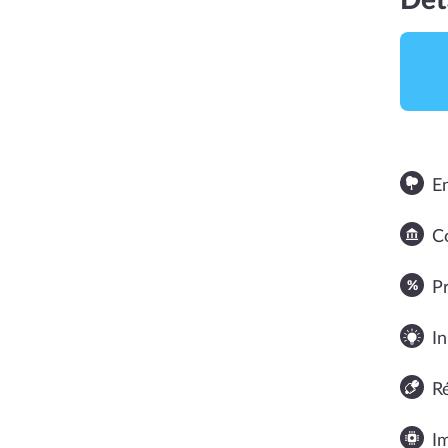
Dét
E
Co
NOTE MOYENNE
P
In
R
I