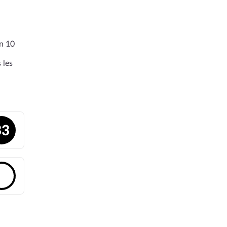
en 10
 les
33
🔓