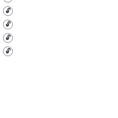
🔓
🔓
🔓
🔓