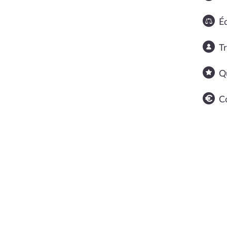
Éq
T
Q
C