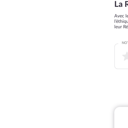
La 
Avec le
l’éthi
leur R