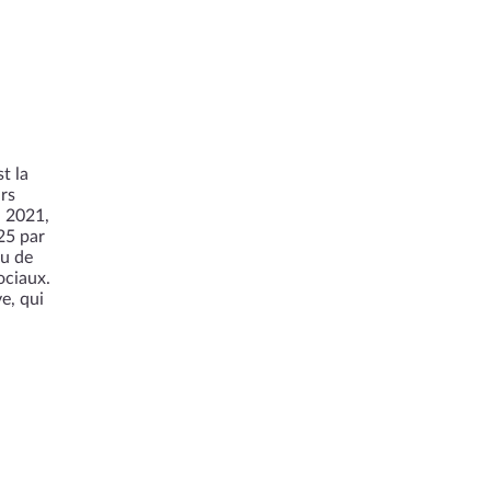
t la
rs
à 2021,
25 par
eu de
ociaux.
e, qui