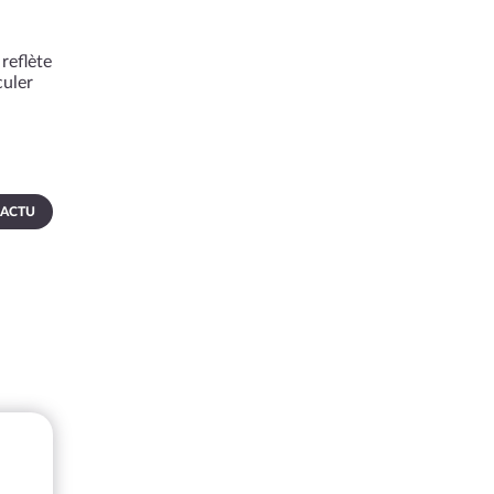
reflète
culer
 ACTU