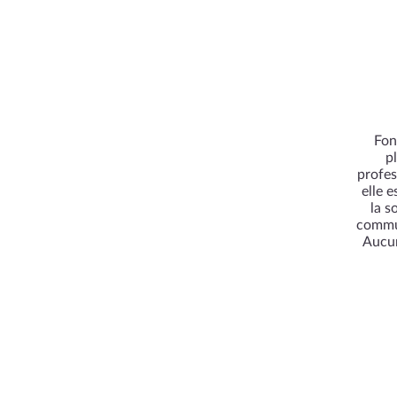
Fon
p
profes
elle 
la s
commun
Aucun