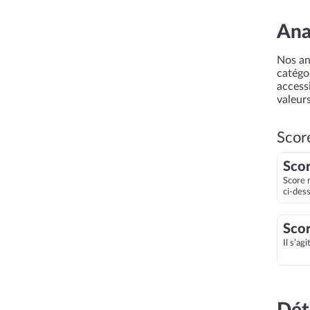
Ana
Nos an
catégor
accessi
valeurs
Scor
Scor
Score 
ci-des
Scor
Il s’ag