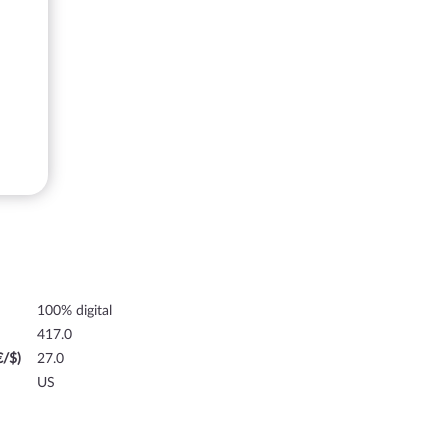
100% digital
417.0
€/$)
27.0
US