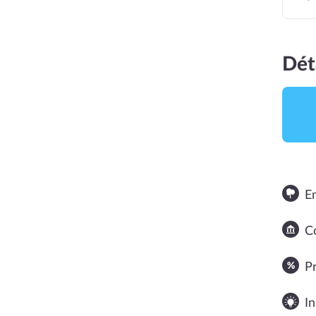
Dét
E
NOTE MOYENNE
Co
1,5
P
In