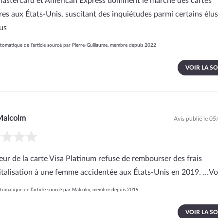
Mastercard et American Express dominent le marché des cartes
res aux États-Unis, suscitant des inquiétudes parmi certains élu
lus
omatique de l’article sourcé par Pierre-Guillaume, membre depuis 2022
VOIR LA S
Malcolm
Avis publié le 0
reur de la carte Visa Platinum refuse de rembourser des frais
italisation à une femme accidentée aux États-Unis en 2019. …
Vo
omatique de l’article sourcé par Malcolm, membre depuis 2019
VOIR LA S