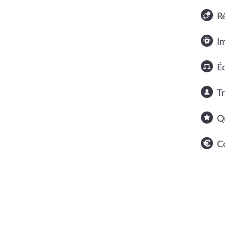
R
I
Éq
T
Q
C