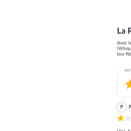
La 
Avec le
l’éthi
leur R
P
P