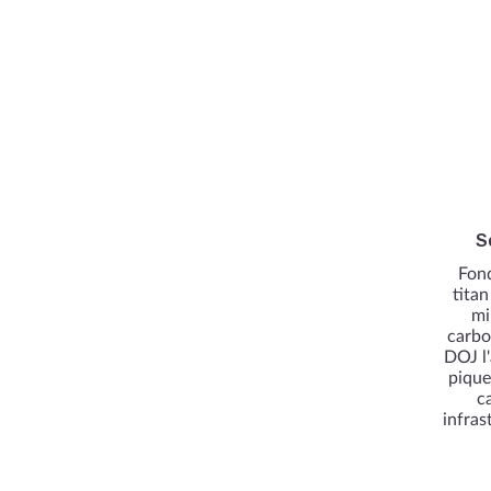
S
Fond
titan
mi
carbo
DOJ l'
pique
c
infras