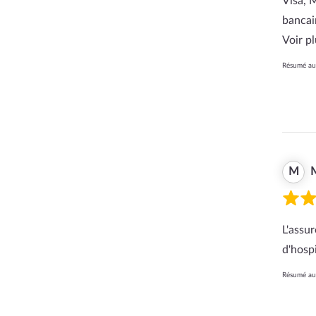
Visa, 
bancai
Voir p
Résumé aut
M
L'assu
d'hosp
Résumé aut