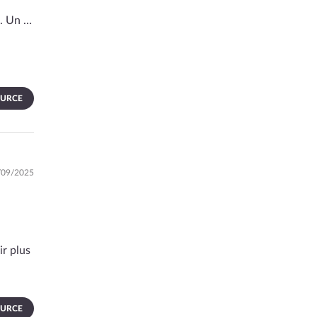
s. Un …
OURCE
5/09/2025
ir plus
OURCE