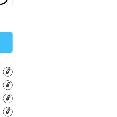
🔓
🔓
🔓
🔓