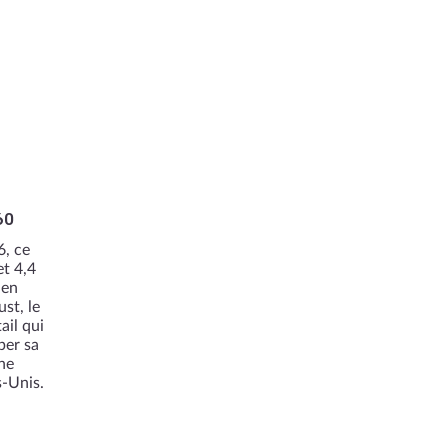
60
6, ce
et 4,4
 en
st, le
ail qui
per sa
ne
s-Unis.