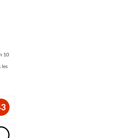
en 10
 les
43
🔓