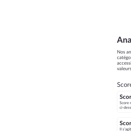
Ana
Nos an
catégor
accessi
valeurs
Scor
Scor
Score 
ci-des
Scor
Il s’ag