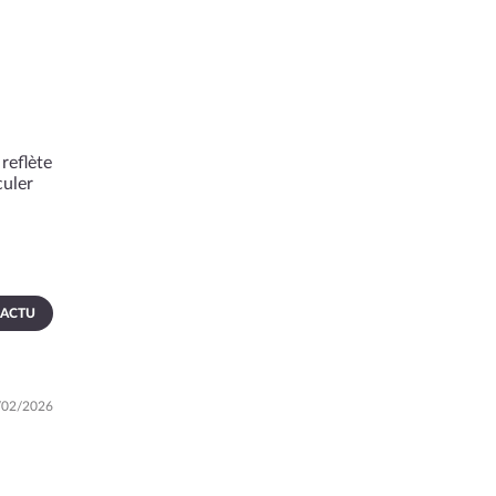
reflète
culer
 ACTU
5/02/2026