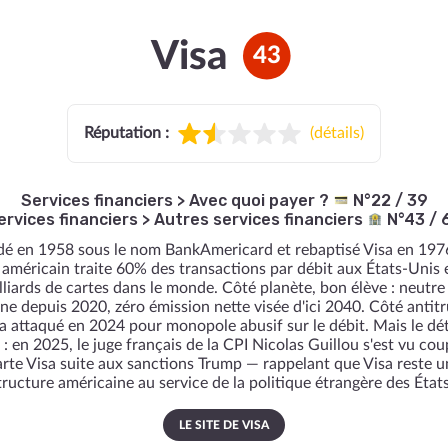
Visa
43
Réputation :
(
détails
)
Services financiers
>
Avec quoi payer ?
N°22 / 39
ervices financiers
>
Autres services financiers
N°43 / 
é en 1958 sous le nom BankAmericard et rebaptisé Visa en 197
 américain traite 60% des transactions par débit aux États-Unis 
lliards de cartes dans le monde. Côté planète, bon élève : neutre
ne depuis 2020, zéro émission nette visée d'ici 2040. Côté antitru
a attaqué en 2024 pour monopole abusif sur le débit. Mais le dét
 : en 2025, le juge français de la CPI Nicolas Guillou s'est vu cou
arte Visa suite aux sanctions Trump — rappelant que Visa reste u
tructure américaine au service de la politique étrangère des État
LE SITE DE VISA