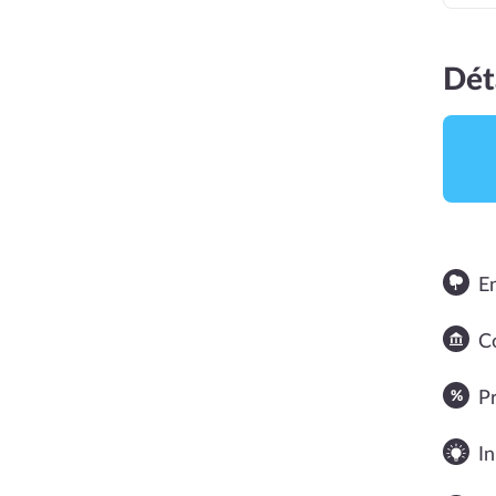
Dét
E
NOTE MOYENNE
Co
2,5
P
In