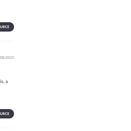
OURCE
3/08/2025
s, a
OURCE