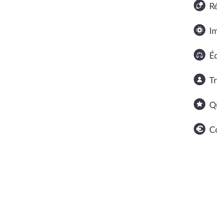
R
I
Éq
T
Q
C