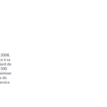
7
 2008,
ce à sa
iard de
s 500
ximiser
a dû
ervice