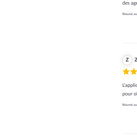
des ag
Résumé aut
Z
Z
L'appli
pour ob
Résumé aut