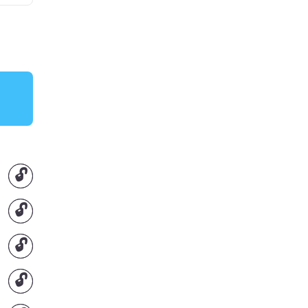
🔓
🔓
🔓
🔓