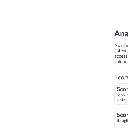
Ana
Nos an
catégor
accessi
valeurs
Scor
Scor
Score 
ci-des
Scor
Il s’ag