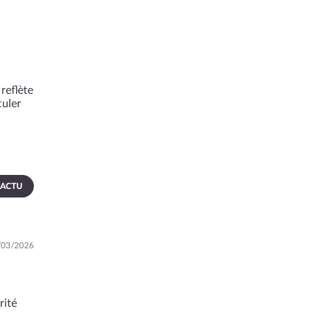
reflète
culer
 ACTU
9/03/2026
rité