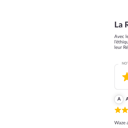
La 
Avec le
l’éthi
leur R
A
A
Waze a