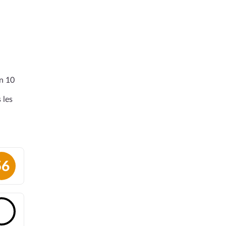
en 10
 les
56
🔓