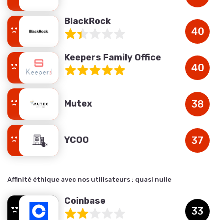
BlackRock
40
Keepers Family Office
40
Mutex
38
YCOO
37
Affinité éthique avec nos utilisateurs :
quasi nulle
Coinbase
33