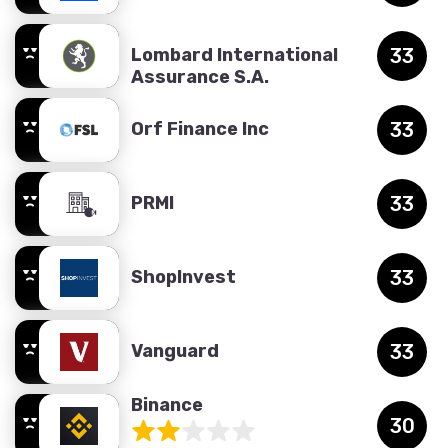
Lombard International
33
Assurance S.A.
Orf Finance Inc
33
PRMI
33
ShopInvest
33
Vanguard
33
Binance
30