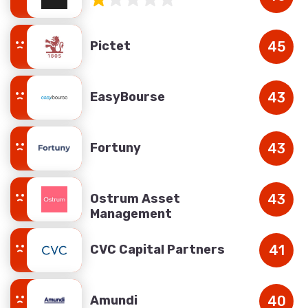
Pictet
45
EasyBourse
43
Fortuny
43
Ostrum Asset
43
Management
CVC Capital Partners
41
Amundi
40